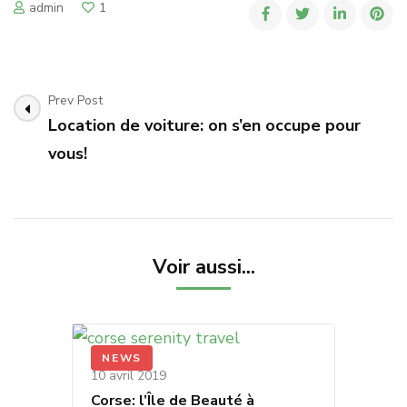
admin
1
Post
Prev Post
Navigation
Location de voiture: on s’en occupe pour
vous!
Voir aussi...
NEWS
10 avril 2019
Corse: l’Île de Beauté à