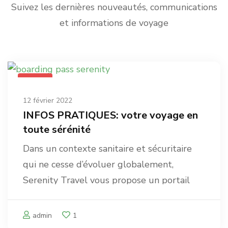
Suivez les dernières nouveautés, communications
et informations de voyage
NEWS
12 février 2022
INFOS PRATIQUES: votre voyage en
toute sérénité
Dans un contexte sanitaire et sécuritaire
qui ne cesse d’évoluer globalement,
Serenity Travel vous propose un portail
dédié aux informations relatives aux
déplacements à l’étranger Avant de partir
admin
1
à l’étranger, adoptez le bon réflexe: