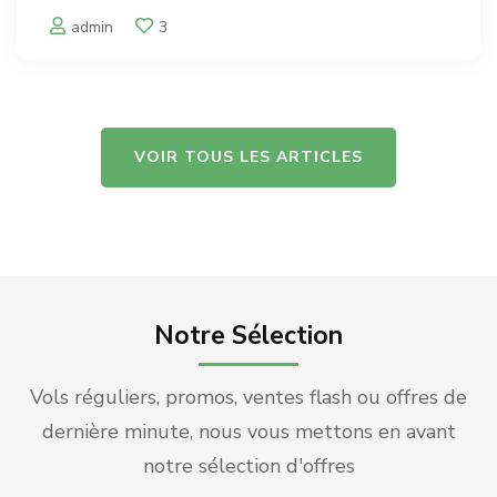
proposé à portée de main grâce à Serenity
admin
3
Travel & Tourism. Point d’accès au Moyen
Orient depuis le sud de la France, …
VOIR TOUS LES ARTICLES
Notre Sélection
Vols réguliers, promos, ventes flash ou offres de
dernière minute, nous vous mettons en avant
notre sélection d'offres