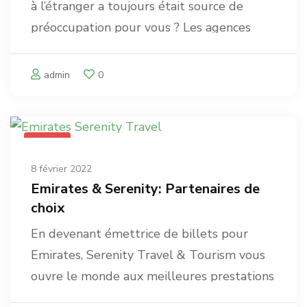
à l’étranger a toujours était source de
préoccupation pour vous ? Les agences
Serenity le fait pour vous! Grâce à notre
réseau mondial de partenaires, où que
admin
0
vous soyez, nous mettons à votre
disposition tous types de véhicules. …
NEWS
8 février 2022
Emirates & Serenity: Partenaires de
choix
En devenant émettrice de billets pour
Emirates, Serenity Travel & Tourism vous
ouvre le monde aux meilleures prestations
L’univers Emirates vous est désormais